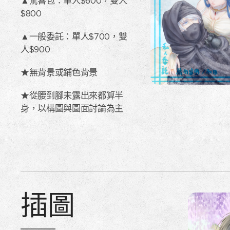
▲驚喜包：單人$600，雙人
$800
▲一般委託：單人$700，雙
人$900
★無背景或鋪色背景
★從腰到腳未露出來都算半
身，以構圖與圖面討論為主
插圖