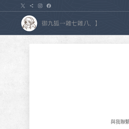
御九狐→雜七雜八、】
與我聯