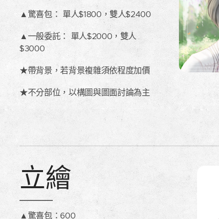
▲驚喜包： 單人$1800，雙人$2400
▲一般委託： 單人$2000，雙人
$3000
★帶背景，若背景複雜須依程度加價
★不分部位，以構圖與圖面討論為主
立繪
▲驚喜包：600