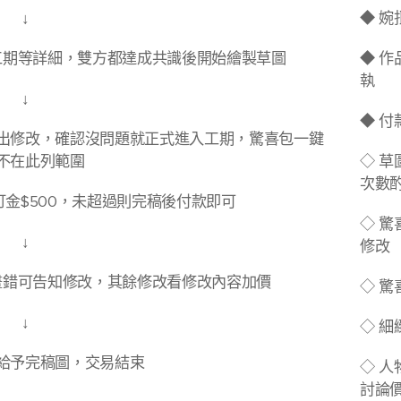
↓
◆ 婉
工期等詳細，雙方都達成共識後開始繪製草圖
◆ 
執
↓
◆ 
出修改，確認沒問題就正式進入工期，驚喜包一鍵
不在此列範圍
◇ 草
次數
訂金$500，未超過則完稿後付款即可
◇ 
↓
修改
畫錯可告知修改，其餘修改看修改內容加價
◇ 
↓
◇ 
給予完稿圖，交易結束
◇ 
討論