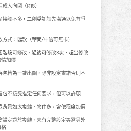
拒成人向圖（R18）
作品接觸不多，二創委託請先溝通以免有爭
付款方式：匯款（華南/中信可無卡）
圖˙階段可修改，過後可修改3次，超出修改
酌情加價
驚喜包皆為一鍵出圖，除非設定畫錯否則不
驚喜包不接受指定任何要求，但可以許願
細緻背景如太複雜、物件多，會依程度加價
人物設定過於複雜、未有完整設定等需另外
價格