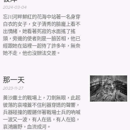
2024-03-04
忘川河畔鮮紅的花海中站著一名身穿
白衣的女子，女子清秀的臉龐上看不
出情緒，她看著死寂的水面搖了搖
頭，旁邊的使者則是一臉苦相，他已
經跟她在這裡一起待了許多年，無奈
她不走，他也沒辦法交差。
那一天
2023-11-27
黃沙塵土的戰場上，刀劍無眼，此起
彼落的哀嚎蓋不住利器穿透的聲響，
兵器碰撞的鏗鏘伴著戰場士兵的吶喊
一波又一波，有人在逃，有人在追，
哀鴻遍野，血流成河。