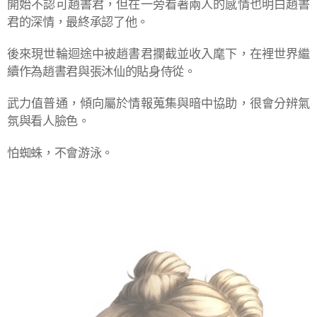
開始不認可趙書君，但在一旁看著兩人的感情也明白趙書
君的深情，最終承認了他。
後來現世輪迴途中被趙書君攔截並收入麾下，在裡世界繼
續作為趙書君與張沐仙的貼身侍從。
武力值普通，傾向屬於情報蒐集與暗中協助，很會分辨氣
氛與看人臉色。
怕蜘蛛，不會游泳。