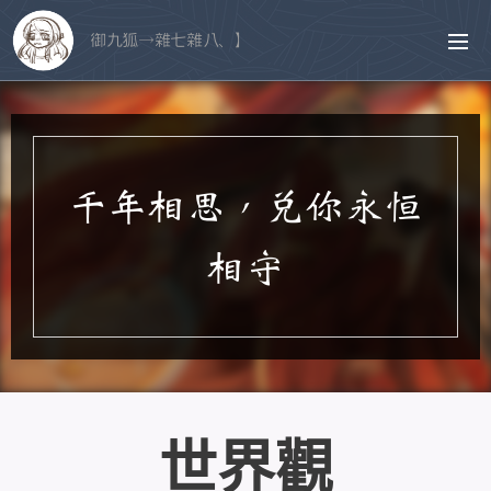
御九狐→雜七雜八、】
千年相思，兌你永恆
相守
世界觀