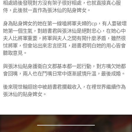
相處過後發現對方沒有架子很好相處，也就直接真心服
侍，此後就一直作為張沐仙的貼身婢女。
身為貼身婢女的她在第一線嗑將軍夫婦的cp，有人要破壞
她第一個生氣，對趙書君與張沐仙是絕對忠心，在她心中
夫人比將軍重要，將軍與夫人之間有鬧什麼矛盾，雖然很
怵將軍，但會站出來忠言逆耳，趙書君明白她的用心皆會
聽取意見。
與張沐仙貼身護衛白文郡基本都一起行動，對方嘴欠她都
會回嘴，兩人也在鬥嘴日常中逐漸感情升溫，最後成婚。
後來現世輪迴途中被趙書君攔截收入，在裡世界繼續作為
張沐仙的貼身婢女。