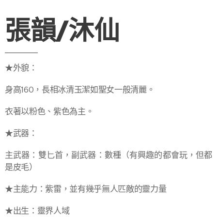
張韻/沐仙
★外貌：
身高160，長相冰清玉潔如聖女一般清麗。
衣著以粉色、紫色為主。
★武器：
主武器：雙匕首，副武器：數種（有興趣的都會玩，但都
是皮毛）
★主能力：紫雷，並有幾乎無人匹敵的靈力量
★出生：靈界人域