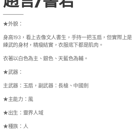
趙言/書君
★外貌：
身高193，看上去像文人書生，手持一把玉扇，但實際上是
練武的身材，精瘦結實，衣服底下都是肌肉。
衣著以白色為主、銀色、天藍色為輔。
★武器：
主武器：玉扇，副武器：長槍、中國劍
★主能力：風
★出生：靈界人域
★種族：人