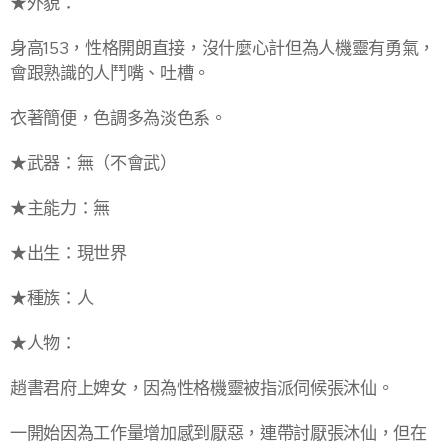
★外貌：
身高153，性格開朗直接，沒什麼心計但為人機靈有勇氣，
會跟熟識的人鬥嘴、吐槽。
衣著簡便，色調多為淡色系。
★武器：無（不會武）
★主能力：無
★出生：現世界
★種族：人
★人物：
趙書君府上婢女，因為性格機靈被指派伺候張沐仙。
一開始因為工作量增加感到厭惡，連帶討厭張沐仙，但在