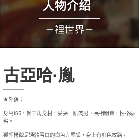
人物介紹
裡世界
古亞哈·胤
★外貌：
身高185，倒三角身材，妥妥一肌肉男，長相粗獷，性格惡
劣。
狐狸樣貌是通體雪白的白色九尾狐，身上有紅色紋路。