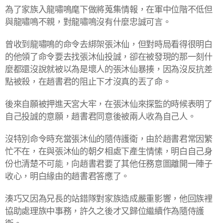
為了家族入龍嘯鳴麾下做將蒐集情報，在軍中位階不低但
與龍嘯鳴不親，對龍嘯鳴沒有什麼忠誠可言。
曾收到龍嘯鳴的命令去綁架張沐仙，但對時局看得很明白
的他領了命令要去找張沐仙投誠，卻在被發現的那一刻什
麼都還沒說就被以為是壞人的張沐仙暴揍，因為沒反抗差
點被殺，在趙書君的阻止下才沒真的丟了命。
後來自願被押進天宮大牢，在張沐仙來探監的時候表明了
自己投誠的意願，趙書君同意後被兩人收為自己人。
沒特別命令時充當張沐仙的隨侍護衛，由於趙書君常因繁
忙不在，在與張沐仙的朝夕相處下產生情愫，明白自己身
份也清楚不可能，向趙書君要了其他任務意圖離開一陣子
收心，明白緣由的趙書君答應了。
湊巧又因為兄長的站錯隊對家族造成嚴重影響，他回族裡
協助處理族中事務，許久之後才又歸位繼續作為隨侍護