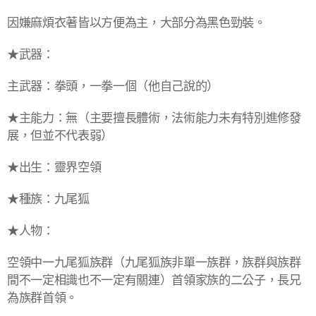
因嫌麻煩衣著皆以方便為主，大部分為黑色勁裝。
★武器：
主武器：拳頭，一拳一個（他自己說的）
★主能力：無（主要擅長體術，法術能力未有特別進修發
展，但並不代表弱）
★出生：靈界空領
★種族：九尾狐
★人物：
空領中一九尾狐族群（九尾狐族非單一族群，族群與族群
間不一定相識也不一定有關連）首領家族的二公子，長兄
為族群首領。