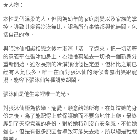
★人物：
本性是個溫柔的人，但因為幼年的家庭劇變以及家族的掌
控，導致其變得冷漠無比，認為所有事情都與他無關，包
括自己的命。
與張沐仙相識相戀之後才漸漸「活」了過來，把一切活著
的意義牽在張沐仙身上，為她捨棄過去一切換一個新身分
重新開始，雖然長期的冷漠讓他個性定型，但相比之前已
經有人氣很多，唯一在面對張沐仙的時候會露出笑跟寵
溺，能容下張沐仙各種調皮胡鬧。
張沐仙是他生命裡唯一的光。
對張沐仙極為依戀、寵愛，願意給她所有，在知道她的身
份之後，為了能配得上並保護她而不要命地往上爬，最終
爬到了天空意識的身份，對於她特別沒有安全感，不怕她
變心，但是有很多原因會導致可能失去她，所以總是戰戰
兢兢。