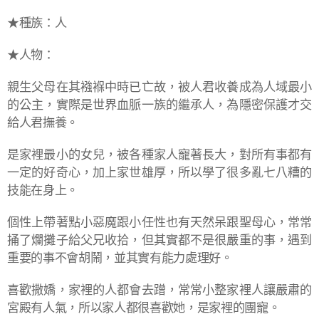
★種族：人
★人物：
親生父母在其襁褓中時已亡故，被人君收養成為人域最小
的公主，實際是世界血脈一族的繼承人，為隱密保護才交
給人君撫養。
是家裡最小的女兒，被各種家人寵著長大，對所有事都有
一定的好奇心，加上家世雄厚，所以學了很多亂七八糟的
技能在身上。
個性上帶著點小惡魔跟小任性也有天然呆跟聖母心，常常
捅了爛攤子給父兄收拾，但其實都不是很嚴重的事，遇到
重要的事不會胡鬧，並其實有能力處理好。
喜歡撒嬌，家裡的人都會去蹭，常常小整家裡人讓嚴肅的
宮殿有人氣，所以家人都很喜歡她，是家裡的團寵。