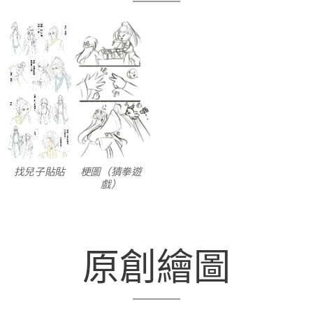
找兒子貼貼
梗圖（猜拳遊
戲）
原創繪圖