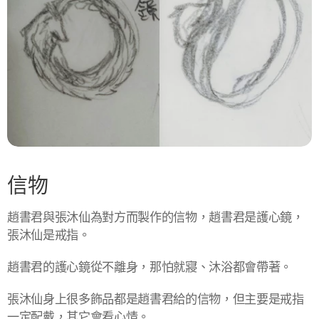
信物
趙書君與張沐仙為對方而製作的信物，趙書君是護心鏡，
張沐仙是戒指。
趙書君的護心鏡從不離身，那怕就寢、沐浴都會帶著。
張沐仙身上很多飾品都是趙書君給的信物，但主要是戒指
一定配戴，其它會看心情。