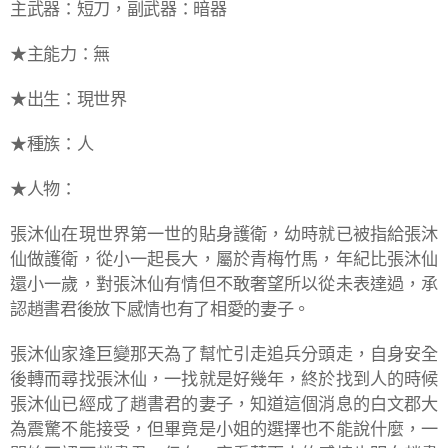
主武器：短刀，副武器：暗器
★主能力：無
★出生：現世界
★種族：人
★人物：
張沐仙在現世界第一世的貼身護衛，幼時就已被指給張沐
仙做護衛，從小一起長大，屬於青梅竹馬，年紀比張沐仙
還小一歲，對張沐仙有情但不敢奢望所以從未表達過，承
認趙書君後放下感情也有了相愛的妻子。
張沐仙家逢巨變那天為了幫忙引走追兵分頭走，自身安全
後轉而尋找張沐仙，一找就是好幾年，終於找到人的時候
張沐仙已經成了趙書君的妻子，知道這個消息的白文郡大
為震驚不能接受，但畢竟是小姐的選擇也不能說什麼，一